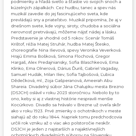
podmienky a hľadá svetlo a šťastie vo svojich snoch a
kúzelných zápalkách. Cez hudbu, tanec a spev nás
muzikál zavedie do jej fascinujúceho sveta, kde
prevládajú sny a priateľstvo. Muzikál pripomína, že aj v
dnešnom svete, kde vojny, siroty, chudoba a sociálna
nerovnosť pretrvávajú, môžeme nájsť nádej a lásku.
Predstavenie je vhodné od 5 rokov. Scenár Tomáš
Krištof, réžia Matej Struhár, hudba Matej Štesko,
choreografie Nina Ilievová, spevy Veronika Veverková.
Hrajú Emma Bošková, Simona Flochová, Gregor
Hargaš, Alex Predajniansky, Sofia Blaschkeová, Ema
Klinko, Ema Olnerová, Dárius Ďuriš, Gabriel Vagaday,
Samuel Hudák, Milan Iliev, Sofia Tajbošová, Ľubica
Dědečková, ml., Zoja Gašperanová, Ameerah Abu
Shareia. Divadelný súbor Jána Chalupku mesta Brezno
(DSJCH) oslávil v roku 2023 storočnicu. Nebolo by to
ono, keby si aj z vlastnej histórie nespravili menšie
Kocúrkovo. Divadlo sa hrávalo v Brezne už oveľa skôr
ako v roku 1923. Prvé zmienky o ochotníkoch v meste
siahajú až do roku 1844. Napriek tomu predchodcovia
určili rok vzniku až o viac ako polstoročie neskôr.
DSJCH je jeden z najstarších a najaktívnejších
ochotníckych divadelných súborov na Slovensku.