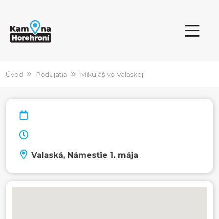
Úvod
Podujatia
Mikuláš vo Valaskej
Valaská, Námestie 1. mája