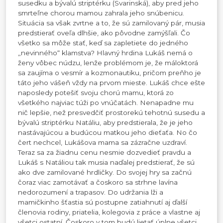
susedku a bývalú striptérku (Svarinská), aby pred jeho
smrteľne chorou mamou zahrala jeho snúbenicu.
Situácia sa však zvrtne a to, že sú zamilovaný pár, musia
predstierať oveľa dlhšie, ako pôvodne zamýšľali. Čo
všetko sa môže stať, keď sa zapletiete do jedného
„nevinného“ klamstva? Hlavný hrdina Lukáš nemá o
ženy vôbec núdzu, lenže problémom je, že máloktorá
sa zaujíma o vesmír a kozmonautiku, pričom preňho je
táto jeho vášeň vždy na prvom mieste. Lukáš chce ešte
naposledy potešiť svoju chorú mamu, ktorá zo
všetkého najviac túži po vnúčatách. Nenapadne mu
nič lepšie, než presvedčiť prostorekú tehotnú susedu a
bývalú striptérku Natáliu, aby predstierala, že je jeho
nastávajúcou a budúcou matkou jeho dieťaťa. No čo
čert nechcel, Lukášova mama sa zázračne uzdraví.
Teraz sa za žiadnu cenu nesmie dozvedieť pravdu a
Lukáš s Natáliou tak musia naďalej predstierať, že sú
ako dve zamilované hrdličky. Do svojej hry sa začnú
čoraz viac zamotávať a čoskoro sa strhne lavína
nedorozumení a trapasov. Do udržania lži a
mamičkinho šťastia sú postupne zatiahnutí aj ďalší
členovia rodiny, priatelia, kolegovia z práce a vlastne aj
všetci ostatní. Čoskoro v tom budú lietať úplne všetci...