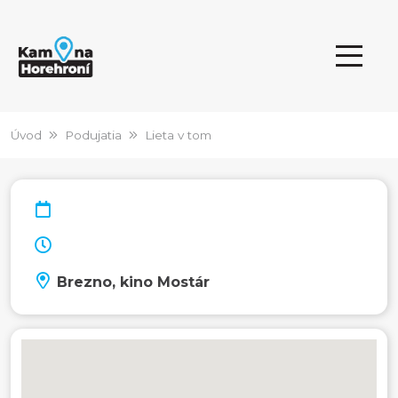
Úvod
Podujatia
Lieta v tom
Brezno, kino Mostár