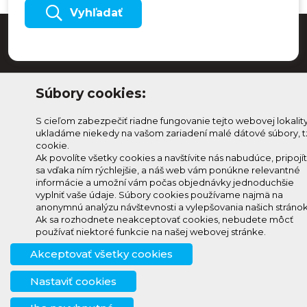
Vyhľadať
Súbory cookies:
S cieľom zabezpečiť riadne fungovanie tejto webovej lokalit
ukladáme niekedy na vašom zariadení malé dátové súbory, t
cookie.
Ak povolíte všetky cookies a navštívite nás nabudúce, pripojí
sa vďaka ním rýchlejšie, a náš web vám ponúkne relevantné
Odoberaj Kam na
Prihlásenie
informácie a umožní vám počas objednávky jednoduchšie
Horehroní
Zmeniť
vyplniť vaše údaje. Súbory cookies používame najmä na
anonymnú analýzu návštevnosti a vylepšovania našich stránok
Prihlás sa na odber a
nastavenie
Ak sa rozhodnete neakceptovať cookies, nebudete môcť
info@knh.sk
dostávaj novinky ako prvý
cookies
používať niektoré funkcie na našej webovej stránke.
+421 903
Akceptovať všetky cookies
294 997
Nastaviť cookies