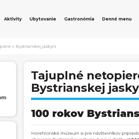
Aktivity
Ubytovanie
Gastronómia
Denné menu
piere v Bystrianskej jaskyni
Tajuplné netopier
Bystrianskej jasky
dom
100 rokov Bystrian
Horehronské múzeum si pre návštevníkov pripravilo,