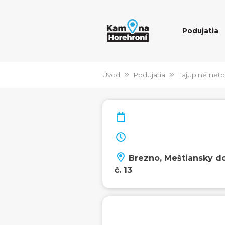
Podujatia
Úvod
Podujatia
Tajuplné neto
Brezno, Meštiansky 
č. 13