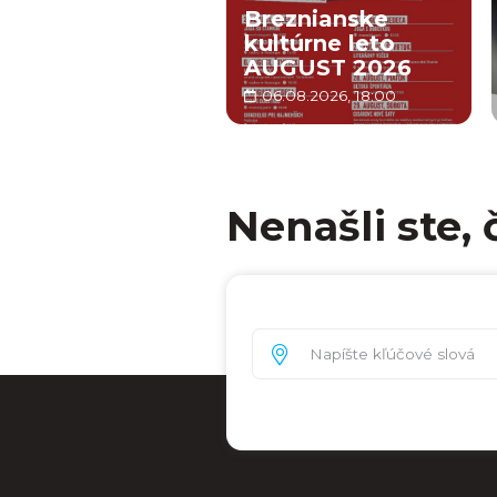
Breznianske
kultúrne leto
AUGUST 2026
06.08.2026, 18:00
Nenašli ste, 