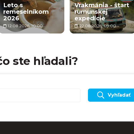
Leto s
Vrakmánia - štart
remeselníkom
rumunskej
2026
expedície
12.08.2026, 10:00
22.08.2026, 09:00
čo ste hľadali?
Vyhľadať