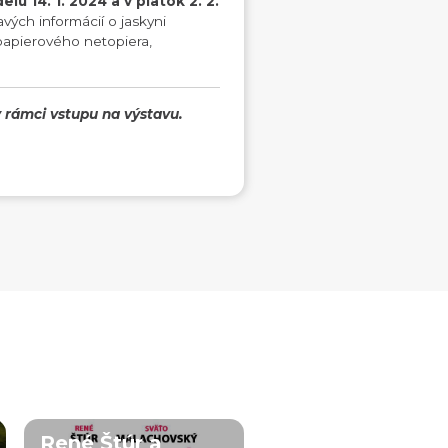
eľu 14. 1. 2024 a v piatok 2. 2.
vých informácií o jaskyni
papierového netopiera,
 rámci vstupu na výstavu.
René Štúr a