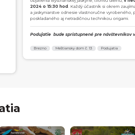
objavenia Bystrianskej jaskyne, tvorivú dielňu,
v ned
2024 o 15:30 hod
. Každý účastník si okrem zaujíma
a jaskyniarstve odnesie vlastnoručne vyrobeného, 
poskladaného aj netradičnou technikou origami.
Podujatie bude sprístupnené pre návštevníkov v
Brezno
Meštiansky dom č. 13
Podujatia
atia