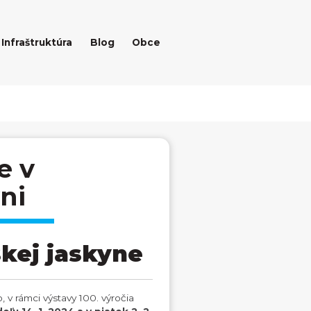
Infraštruktúra
Blog
Obce
e v
ni
skej jaskyne
 v rámci výstavy 100. výročia