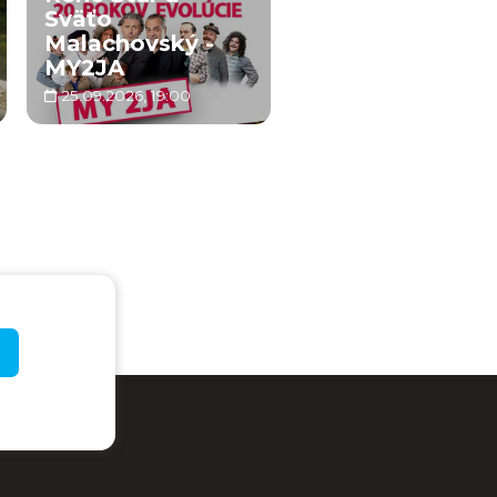
Sväťo
Malachovský -
MY2JA
25.09.2026, 19:00