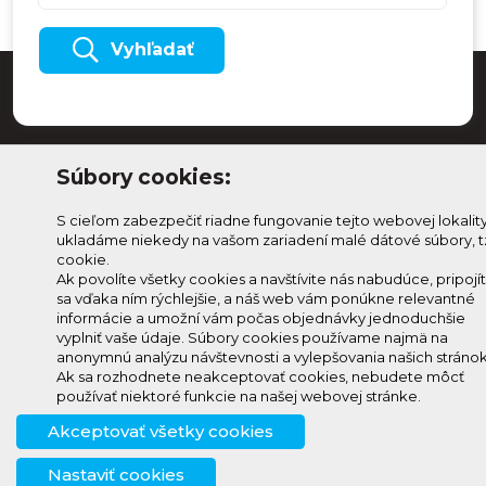
Vyhľadať
Súbory cookies:
S cieľom zabezpečiť riadne fungovanie tejto webovej lokalit
ukladáme niekedy na vašom zariadení malé dátové súbory, t
cookie.
Ak povolíte všetky cookies a navštívite nás nabudúce, pripojí
sa vďaka ním rýchlejšie, a náš web vám ponúkne relevantné
Odoberaj Kam na
Prihlásenie
informácie a umožní vám počas objednávky jednoduchšie
Horehroní
Zmeniť
vyplniť vaše údaje. Súbory cookies používame najmä na
anonymnú analýzu návštevnosti a vylepšovania našich stránok
Prihlás sa na odber a
nastavenie
Ak sa rozhodnete neakceptovať cookies, nebudete môcť
info@knh.sk
dostávaj novinky ako prvý
cookies
používať niektoré funkcie na našej webovej stránke.
+421 903
Akceptovať všetky cookies
294 997
Nastaviť cookies