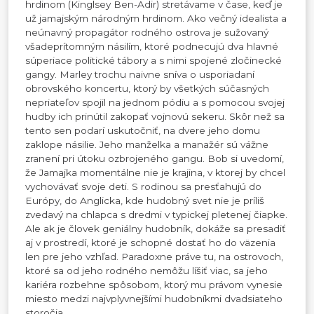
hrdinom (Kinglsey Ben-Adir) stretávame v čase, keď je
už jamajským národným hrdinom. Ako večný idealista a
neúnavný propagátor rodného ostrova je sužovaný
všadeprítomným násilím, ktoré podnecujú dva hlavné
súperiace politické tábory a s nimi spojené zločinecké
gangy. Marley trochu naivne sníva o usporiadaní
obrovského koncertu, ktorý by všetkých súčasných
nepriateľov spojil na jednom pódiu a s pomocou svojej
hudby ich prinútil zakopať vojnovú sekeru. Skôr než sa
tento sen podarí uskutočniť, na dvere jeho domu
zaklope násilie. Jeho manželka a manažér sú vážne
zranení pri útoku ozbrojeného gangu. Bob si uvedomí,
že Jamajka momentálne nie je krajina, v ktorej by chcel
vychovávať svoje deti. S rodinou sa presťahujú do
Európy, do Anglicka, kde hudobný svet nie je príliš
zvedavý na chlapca s dredmi v typickej pletenej čiapke.
Ale ak je človek geniálny hudobník, dokáže sa presadiť
aj v prostredí, ktoré je schopné dostať ho do väzenia
len pre jeho vzhľad. Paradoxne práve tu, na ostrovoch,
ktoré sa od jeho rodného nemôžu líšiť viac, sa jeho
kariéra rozbehne spôsobom, ktorý mu právom vynesie
miesto medzi najvplyvnejšími hudobníkmi dvadsiateho
storočia.