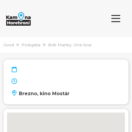
Úvod
Podujatia
Bob Marley: One love
Brezno, kino Mostár