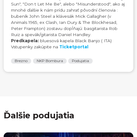
Sun", "Don t Let Me Be", alebo "Misunderstood", ako aj
mnohé ďalšie k nám prídu zahrať pôvodní členovia :
bubeník John Steel a klávesák Mick Gallagher (v
Animals 1965, ex Clash, Ian Dury & The Blockhesad,
Peter Frampton) zostavu dopĺňajú: basgitarista Rob
Ruiz a spevák/gitarista Daniel Handley.
Predkapela:
bluesová kapela Black Banjo ( ITA)
Vstupenky zakúpite na
Ticketportal
Brezno
NKP Bombura
Podujatia
Ďalšie podujatia