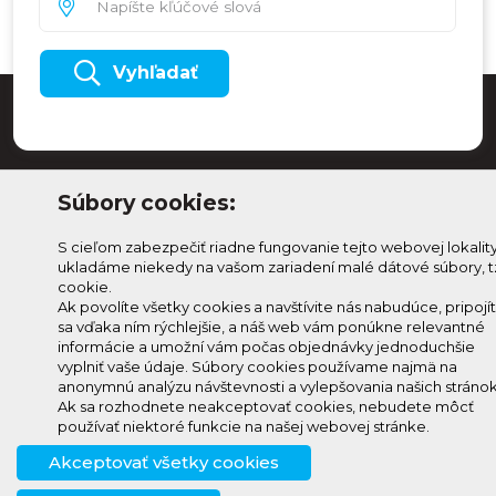
Vyhľadať
Súbory cookies:
S cieľom zabezpečiť riadne fungovanie tejto webovej lokalit
ukladáme niekedy na vašom zariadení malé dátové súbory, t
cookie.
Ak povolíte všetky cookies a navštívite nás nabudúce, pripojí
sa vďaka ním rýchlejšie, a náš web vám ponúkne relevantné
Odoberaj Kam na
Prihlásenie
informácie a umožní vám počas objednávky jednoduchšie
Horehroní
Zmeniť
vyplniť vaše údaje. Súbory cookies používame najmä na
anonymnú analýzu návštevnosti a vylepšovania našich stránok
Prihlás sa na odber a
nastavenie
Ak sa rozhodnete neakceptovať cookies, nebudete môcť
info@knh.sk
dostávaj novinky ako prvý
cookies
používať niektoré funkcie na našej webovej stránke.
+421 903
Akceptovať všetky cookies
294 997