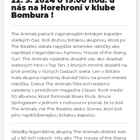
22. 3. 2024 o 19:00 hod. u
nás na Horehroní v klube
Bombura !
The Animals patria k najznámejším britským kapelám
všetkých čias. Boli druhou britskou skupinou, ktorá po
The Beatles získala najvyššie americké rebríčky ako
napríklad s legendárnou hymnou 'House of the Rising
Sun'. The Animals následne dosiahli viac ako dvadsať
svetových hitov v Top Ten, z ktorých mnohé dosiahli na
prvé priečky v rôznych častiach sveta. Len v Británii
mala skupina najmenej dvanásť hitov na prvom mieste
rebríčka. Debut The Animals 1964 bol nedávno
zaradený v prestížnom magazíne Classic Rock medzi
50 albumov, ktoré formovali Blues Rock. Bruce
Springsteen v jednom z rozhovorov priznal, že to boli
The Animals, nie The Beatles alebo Stones, ktorí boli
jeho najobľúbenejšou britskou kapelou.
Skladby legendárnej skupiny The Animals obleteli svet
už v 60-tich rokoch. Hity ako "The House of the Rising