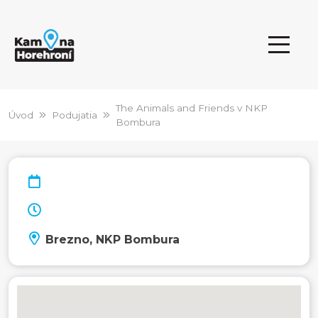
The Animals and Friends v NKP
Úvod
Podujatia
Bombura
Brezno, NKP Bombura