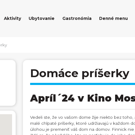
Aktivity
Ubytovanie
Gastronómia
Denné menu
rky
Domáce príšerky
Apríl´24 v Kino Mos
Vedeli ste, že vo vašom dome žije niekto bez toho, a
malé chlpaté príšerky, ktoré udržiavajú v každom 
úlohou je premeniť váš dom na domov. Finnick nie je