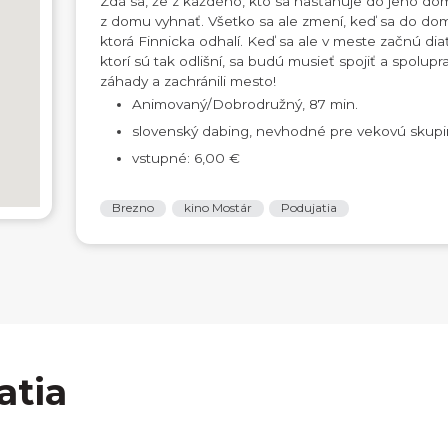
Zdá sa, že z každého, kto sa nasťahuje do jeho domu,
z domu vyhnať. Všetko sa ale zmení, keď sa do domu
ktorá Finnicka odhalí. Keď sa ale v meste začnú diať
ktorí sú tak odlišní, sa budú musieť spojiť a spolupra
záhady a zachránili mesto!
Animovaný/Dobrodružný, 87 min.
slovenský dabing, nevhodné pre vekovú skupi
vstupné: 6,00 €
Brezno
kino Mostár
Podujatia
atia