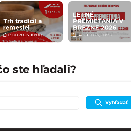
LETNÉ
Trh tradícií a
PREMIETANIA V
remesiel
BREZNE 2026
13.08.2026, 10:00
14.08.2026, 20:30
čo ste hľadali?
Vyhľadať