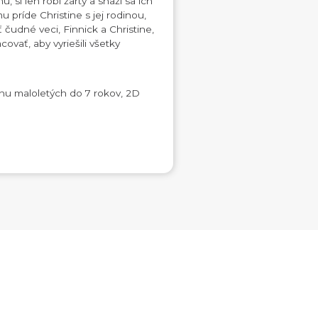
 si len robí žarty a snaží sa ich
 príde Christine s jej rodinou,
 čudné veci, Finnick a Christine,
covať, aby vyriešili všetky
nu maloletých do 7 rokov, 2D