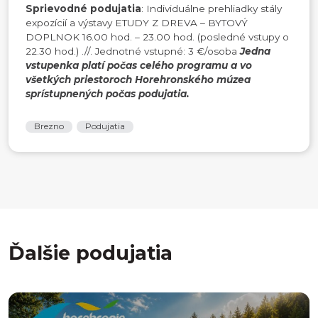
Sprievodné podujatia
: Individuálne prehliadky stály
expozícií a výstavy ETUDY Z DREVA – BYTOVÝ
DOPLNOK 16.00 hod. – 23.00 hod. (posledné vstupy o
22.30 hod.) .//. Jednotné vstupné: 3 €/osoba
Jedna
vstupenka platí počas celého programu a vo
všetkých priestoroch Horehronského múzea
sprístupnených počas podujatia.
Brezno
Podujatia
Ďalšie podujatia