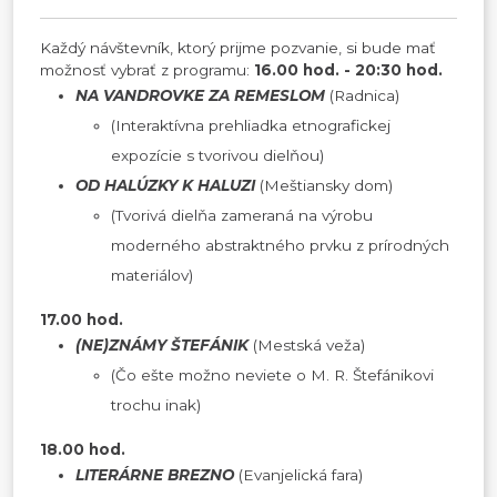
Každý návštevník, ktorý prijme pozvanie, si bude mať
možnosť vybrať z programu:
16.00 hod. - 20:30 hod.
NA VANDROVKE ZA REMESLOM
(Radnica)
(Interaktívna prehliadka etnografickej
expozície s tvorivou dielňou)
OD HALÚZKY K HALUZI
(Meštiansky dom)
(Tvorivá dielňa zameraná na výrobu
moderného abstraktného prvku z prírodných
materiálov)
17.00 hod.
(NE)ZNÁMY ŠTEFÁNIK
(Mestská veža)
(Čo ešte možno neviete o M. R. Štefánikovi
trochu inak)
18.00 hod.
LITERÁRNE BREZNO
(Evanjelická fara)