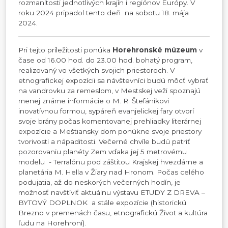
rozmanitosti jednotlivých krajín i regiónov Európy. V
roku 2024 pripadol tento deň na sobotu 18. mája
2024.
Pri tejto príležitosti ponúka
Horehronské múzeum
v
čase od 16.00 hod. do 23.00 hod. bohatý program,
realizovaný vo všetkých svojich priestoroch. V
etnografickej expozícii sa návštevníci budú môcť vybrať
na vandrovku za remeslom, v Mestskej veži spoznajú
menej známe informácie o M. R. Štefánikovi
inovatívnou formou, sypáreň evanjelickej fary otvorí
svoje brány počas komentovanej prehliadky literárnej
expozície a Meštiansky dom ponúkne svoje priestory
tvorivosti a nápaditosti. Večerné chvíle budú patriť
pozorovaniu planéty Zem vďaka jej 5 metrovému
modelu - Terralónu pod záštitou Krajskej hvezdárne a
planetária M. Hella v Žiary nad Hronom. Počas celého
podujatia, až do neskorých večerných hodín, je
možnosť navštíviť aktuálnu výstavu ETUDY Z DREVA –
BYTOVÝ DOPLNOK a stále expozície (historickú
Brezno v premenách času, etnografickú Život a kultúra
ľudu na Horehroní).