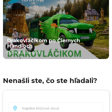
Drakovláčikom po Čiernych
Handľoch
07.08.2026, 09:00
Nenašli ste, čo ste hľadali?