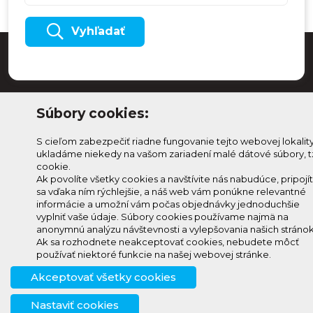
Vyhľadať
Súbory cookies:
S cieľom zabezpečiť riadne fungovanie tejto webovej lokalit
ukladáme niekedy na vašom zariadení malé dátové súbory, t
cookie.
Ak povolíte všetky cookies a navštívite nás nabudúce, pripojí
sa vďaka ním rýchlejšie, a náš web vám ponúkne relevantné
Odoberaj Kam na
Prihlásenie
informácie a umožní vám počas objednávky jednoduchšie
Horehroní
Zmeniť
vyplniť vaše údaje. Súbory cookies používame najmä na
anonymnú analýzu návštevnosti a vylepšovania našich stránok
Prihlás sa na odber a
nastavenie
Ak sa rozhodnete neakceptovať cookies, nebudete môcť
info@knh.sk
dostávaj novinky ako prvý
cookies
používať niektoré funkcie na našej webovej stránke.
+421 903
Akceptovať všetky cookies
294 997
Nastaviť cookies