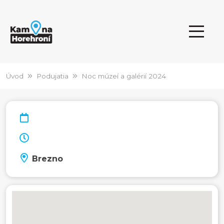
Úvod
Podujatia
Noc múzeí a galérií 2024
Brezno