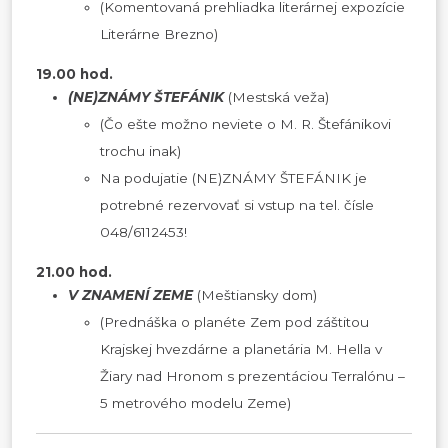
(Komentovaná prehliadka literárnej expozície
Literárne Brezno)
19.00 hod.
(NE)ZNÁMY ŠTEFÁNIK
(Mestská veža)
(Čo ešte možno neviete o M. R. Štefánikovi
trochu inak)
Na podujatie (NE)ZNÁMY ŠTEFÁNIK je
potrebné rezervovať si vstup na tel. čísle
048/6112453!
21.00 hod.
V ZNAMENÍ ZEME
(Meštiansky dom)
(Prednáška o planéte Zem pod záštitou
Krajskej hvezdárne a planetária M. Hella v
Žiary nad Hronom s prezentáciou Terralónu –
5 metrového modelu Zeme)