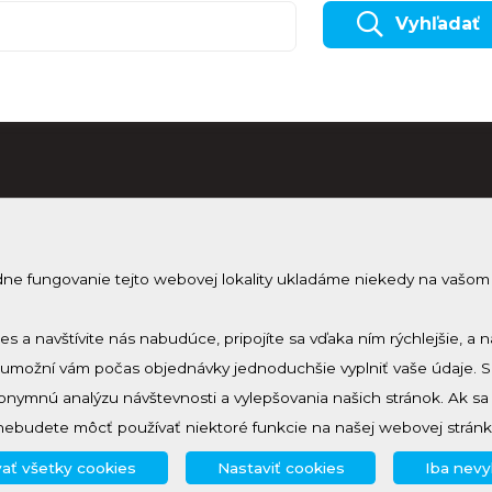
Vyhľadať
dne fungovanie tejto webovej lokality ukladáme niekedy na vašom
Odobera
Prihlásenie
Zmeniť nastavenie cookies
Prihlás sa 
ies a navštívite nás nabudúce, pripojíte sa vďaka ním rýchlejšie,
a umožní vám počas objednávky jednoduchšie vyplniť vaše údaje. 
nymnú analýzu návštevnosti a vylepšovania našich stránok. Ak s
nebudete môcť používať niektoré funkcie na našej webovej stránk
ať všetky cookies
Nastaviť cookies
Iba nev
© 2024 - 2026, created by
creative solution