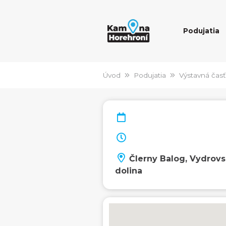
Podujatia
Úvod
Podujatia
Výstavná časť
ČIerny Balog, Vydrov
dolina