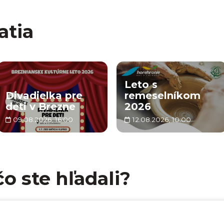
atia
Leto s
Divadielka pre
remeselníkom
deti v Brezne
2026
09.08.2026, 16:00
12.08.2026, 10:00
čo ste hľadali?