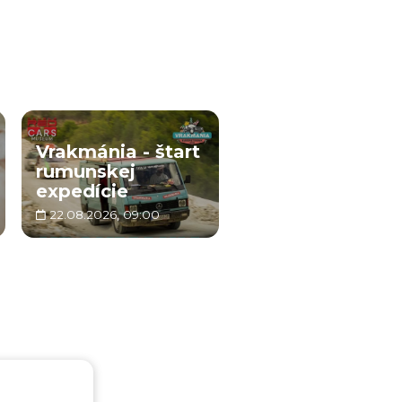
Vrakmánia - štart
rumunskej
expedície
22.08.2026, 09:00