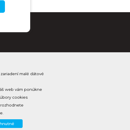
 zariadení malé dátové
j Kam na Horehroní
na odber a dostávaj novinky ako prvý
 a náš web vám ponúkne
Súbory cookies
a rozhodnete
e.
yhnutné