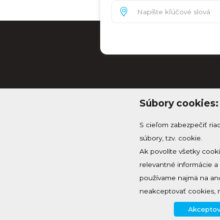
Súbory cookies:
S cieľom zabezpečiť ria
súbory, tzv. cookie.
Ak povolíte všetky cook
relevantné informácie 
info@knh.sk
používame najmä na ano
+421 903 294 997
neakceptovať cookies, 
Akceptov