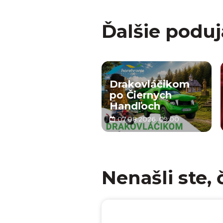
Ďalšie poduj
Drakovláčikom
po Čiernych
Handľoch
07.08.2026, 09:00
Nenašli ste, 