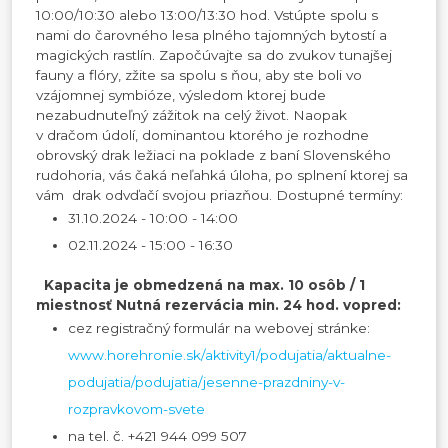
10:00/10:30 alebo 13:00/13:30 hod. Vstúpte spolu s
nami do čarovného lesa plného tajomných bytostí a
magických rastlín. Započúvajte sa do zvukov tunajšej
fauny a flóry, zžite sa spolu s ňou, aby ste boli vo
vzájomnej symbióze, výsledom ktorej bude
nezabudnuteľný zážitok na celý život. Naopak
v dračom údolí, dominantou ktorého je rozhodne
obrovský drak ležiaci na poklade z baní Slovenského
rudohoria, vás čaká neľahká úloha, po splnení ktorej sa
vám drak odvďačí svojou priazňou. Dostupné termíny:
31.10.2024 - 10:00 - 14:00
02.11.2024 - 15:00 - 16:30
Kapacita je obmedzená na max. 10 osôb / 1
miestnosť
Nutná rezervácia min. 24 hod. vopred:
cez registračný formulár na webovej stránke:
www.horehronie.sk/aktivity1/podujatia/aktualne-
podujatia/podujatia/jesenne-prazdniny-v-
rozpravkovom-svete
na tel. č. +421 944 099 507