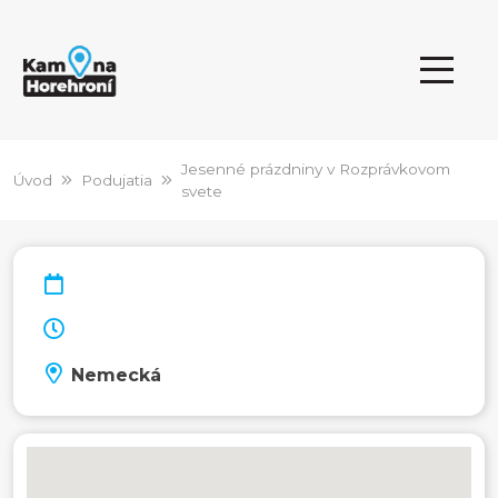
Jesenné prázdniny v Rozprávkovom
Úvod
Podujatia
svete
Nemecká