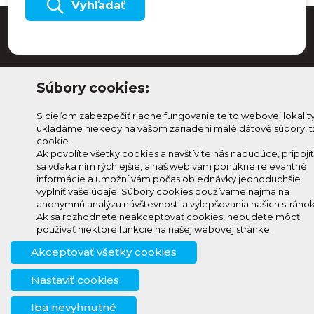
Vyhľadať
Súbory cookies:
S cieľom zabezpečiť riadne fungovanie tejto webovej lokalit
ukladáme niekedy na vašom zariadení malé dátové súbory, t
cookie.
Ak povolíte všetky cookies a navštívite nás nabudúce, pripojí
sa vďaka ním rýchlejšie, a náš web vám ponúkne relevantné
Odoberaj Kam na
Prihlásenie
informácie a umožní vám počas objednávky jednoduchšie
Horehroní
Zmeniť
vyplniť vaše údaje. Súbory cookies používame najmä na
anonymnú analýzu návštevnosti a vylepšovania našich stránok
Prihlás sa na odber a
nastavenie
Ak sa rozhodnete neakceptovať cookies, nebudete môcť
info@knh.sk
dostávaj novinky ako prvý
cookies
používať niektoré funkcie na našej webovej stránke.
+421 903
Akceptovať všetky cookies
294 997
Nastaviť cookies
Iba nevyhnutné