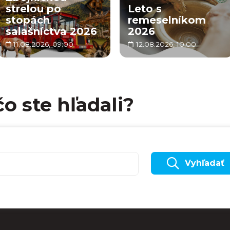
strelou po
Leto s
stopách
remeselníkom
salašníctva 2026
2026
11.08.2026, 09:00
12.08.2026, 10:00
čo ste hľadali?
Vyhľadať