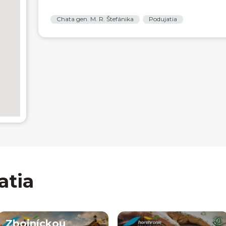
Chata gen. M. R. Štefánika
Podujatia
atia
Zbojníckou