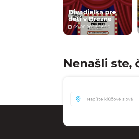
Divadielka pre
deti v Brezne
09.08.2026, 16:00
Nenašli ste, 