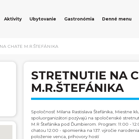
Aktivity
Ubytovanie
Gastronómia
Denné menu
 NA CHATE M.R.ŠTEFÁNIKA
STRETNUTIE NA 
M.R.ŠTEFÁNIKA
Spoločnosť Milana Rastislava Štefánika, Miestne kl
spoluorganizátori pozývajú na spoločenské stretnut
M.R Štefánika pod Ďumbierom. Program: 11:00 - 12:0
chatou 12:00 - spomienka na 137. výročie narodenia
položenie venca, príhovory hostí