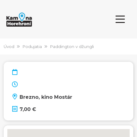
Úvod
Podujatia
Paddington v džungli
Brezno, kino Mostár
7,00 €