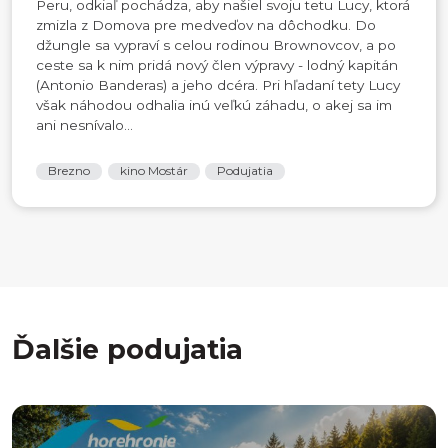
Peru, odkiaľ pochádza, aby našiel svoju tetu Lucy, ktorá
zmizla z Domova pre medveďov na dôchodku. Do
džungle sa vypraví s celou rodinou Brownovcov, a po
ceste sa k nim pridá nový člen výpravy - lodný kapitán
(Antonio Banderas) a jeho dcéra. Pri hľadaní tety Lucy
však náhodou odhalia inú veľkú záhadu, o akej sa im
ani nesnívalo...
Brezno
kino Mostár
Podujatia
Ďalšie podujatia