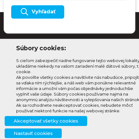
Vyhľadať
Súbory cookies:
S cieľom zabezpečiť riadne fungovanie tejto webovej lokalit
ukladáme niekedy na vašom zariadení malé dátové súbory, t
cookie.
Ak povolíte všetky cookies a navštívite nás nabudúce, pripojí
sa vďaka ním rýchlejšie, a náš web vám ponúkne relevantné
Odoberaj Kam na
Prihlásenie
informácie a umožní vám počas objednávky jednoduchšie
Horehroní
Zmeniť
vyplniť vaše údaje. Súbory cookies používame najmä na
anonymnú analýzu návštevnosti a vylepšovania našich stránok
Prihlás sa na odber a
nastavenie
Ak sa rozhodnete neakceptovať cookies, nebudete môcť
info@knh.sk
dostávaj novinky ako prvý
cookies
používať niektoré funkcie na našej webovej stránke.
+421 903
Akceptovať všetky cookies
294 997
Nastaviť cookies