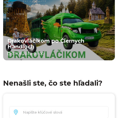
Drakovláčikom po Čiernych
Handľoch
07.08.2026, 09:00
Nenašli ste, čo ste hľadali?