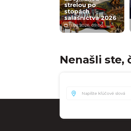
strelou po
stopách
salašníctva 2026
11.08.2026, 09:00
Nenašli ste, 