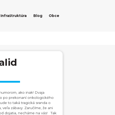
Infraštruktúra
Blog
Obce
alid
S humorom, ako inak! Dvaja
stvo po prekonaní onkologického
ude to taká tragická sranda o
a, veľa zábavy. Zaručíme, že ani
od dojatia, necháme na vás! Tak