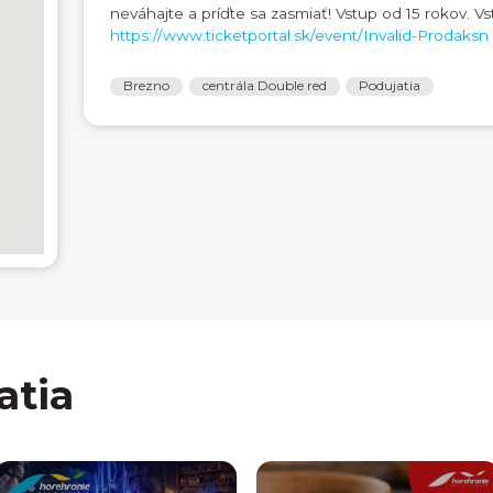
neváhajte a príďte sa zasmiať! Vstup od 15 rokov. 
https://www.ticketportal.sk/event/Invalid-Prodaksn
Brezno
centrála Double red
Podujatia
atia