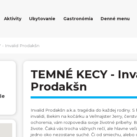
Aktivity
Ubytovanie
Gastronómia
Denné menu
 Invalid Prodakšn
TEMNÉ KECY - Inv
Prodakšn
le
Invalid Prodakšn a.k.a. tragédia do každej rodiny. 
invalidi, Bekim na kočárku a Veľmajster Jerry, čer
ochorenia, vám rozpovedia svoje životné príbehy. B
živote. Čaká vás trocha vážnych rečí, ale hlavne veľ
jedno oko nezostane suché. Či od smiechu, alebo 