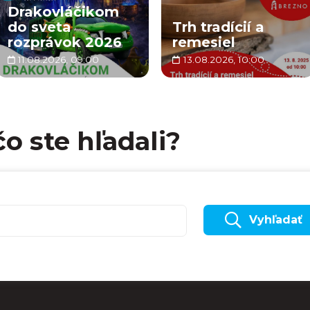
Drakovláčikom
do sveta
Trh tradícií a
rozprávok 2026
remesiel
11.08.2026, 09:00
13.08.2026, 10:00
čo ste hľadali?
Vyhľadať