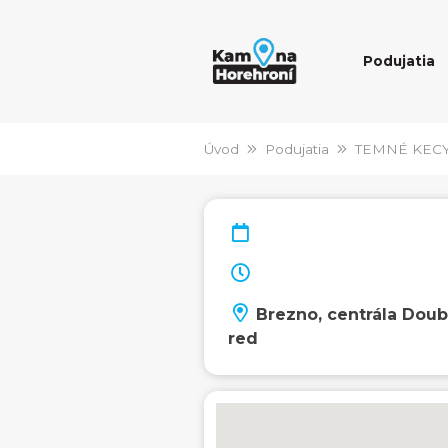
Podujatia
Úvod
Podujatia
TEMNÉ KECY -
Brezno, centrála Doub
red