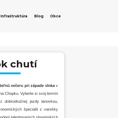
Infraštruktúra
Blog
Obce
k chutí
eľnú večeru pri západe slnka
v
a Chopku. Vyberte si svoj termín
z dobrodružnej jazdy lanovkou,
ronomických špecialít z varešky
odaní talentovaných slovenských