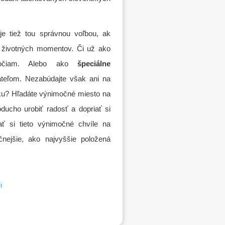
je tiež tou správnou voľbou, ak
 životných momentov. Či už ako
ročiam. Alebo ako
špeciálne
teľom. Nezabúdajte však ani na
ku? Hľadáte výnimočné miesto na
oducho urobiť radosť a dopriať si
ať si tieto výnimočné chvíle na
ejšie, ako najvyššie položená
i