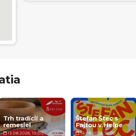
atia
Trh tradícií a
Štefan Štec s
remesiel
Fajtou v Heľpe
13.08.2026, 10:00
14.08.2026, 19:00