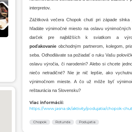
interpretov.
Zážitková večera Chopok chutí pri západe slnka 
hľadáte výnimočné miesto na oslavu výnimočných
darček pre najbližších k sviatkom a vý
poďakovanie
obchodným partnerom, kolegom, pria
seba. Odhodlávate sa požiadať o ruku Vašu polovič
oslavu výročia, či narodenín? Alebo si chcete jedn
niečo netradičné? Nie je nič lepšie, ako vychutn
výnimočnom mieste. A čo už môže byť výnimočn
reštaurácia na Slovensku?
Viac informácií:
https://www.jasna.sk/aktivity/podujatia/chopok-chut
Chopok
Rotunda
Podujatia