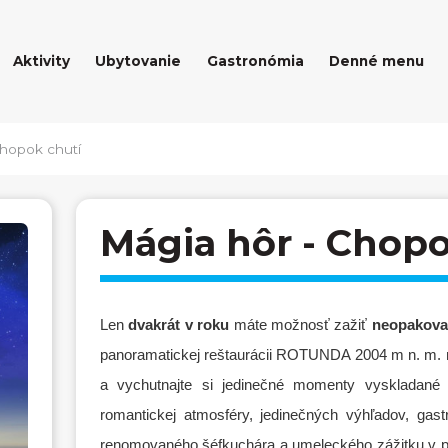
Aktivity
Ubytovanie
Gastronómia
Denné menu
Chopok chutí
Mágia hôr - Chopo
Len
dvakrát v roku
máte možnosť zažiť
neopakovat
panoramatickej reštaurácii ROTUNDA 2004 m n. m. n
a vychutnajte si jedinečné momenty vyskladané 
romantickej atmosféry, jedinečných výhľadov, gast
renomovaného šéfkuchára a umeleckého zážitku v p