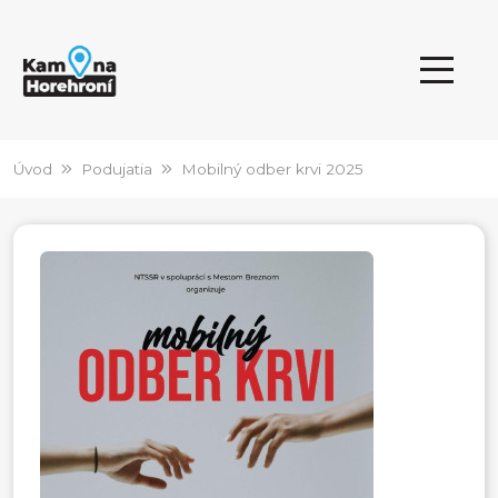
Úvod
Podujatia
Mobilný odber krvi 2025