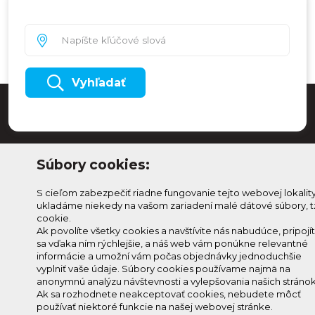
Vyhľadať
Súbory cookies:
S cieľom zabezpečiť riadne fungovanie tejto webovej lokalit
ukladáme niekedy na vašom zariadení malé dátové súbory, t
cookie.
Ak povolíte všetky cookies a navštívite nás nabudúce, pripojí
sa vďaka ním rýchlejšie, a náš web vám ponúkne relevantné
Odoberaj Kam na
Prihlásenie
informácie a umožní vám počas objednávky jednoduchšie
Horehroní
vyplniť vaše údaje. Súbory cookies používame najmä na
Zmeniť
anonymnú analýzu návštevnosti a vylepšovania našich stránok
Prihlás sa na odber a
nastavenie
Ak sa rozhodnete neakceptovať cookies, nebudete môcť
info@knh.sk
dostávaj novinky ako prvý
používať niektoré funkcie na našej webovej stránke.
cookies