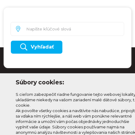
Vyhľadať
Súbory cookies:
S cieľom zabezpečiť riadne fungovanie tejto webovej lokalit
ukladáme niekedy na vašom zariadení malé dátové súbory, t
cookie.
Ak povolíte všetky cookies a navštívite nás nabudúce, pripojí
sa vďaka ním rýchlejšie, a náš web vám ponúkne relevantné
Odoberaj Kam na
Prihlásenie
informácie a umožní vám počas objednávky jednoduchšie
Horehroní
Zmeniť
vyplniť vaše údaje. Súbory cookies používame najmä na
anonymnú analýzu návštevnosti a vylepšovania našich stránok
Prihlás sa na odber a