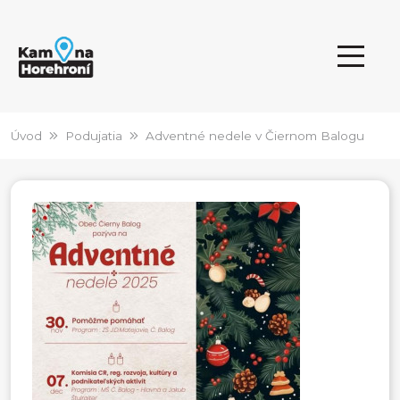
Úvod
Podujatia
Adventné nedele v Čiernom Balogu