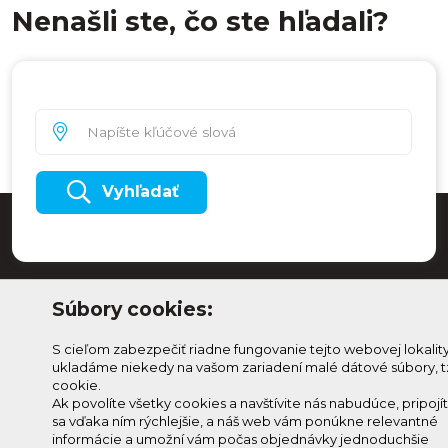
Nenašli ste, čo ste hľadali?
Vyhľadať
Súbory cookies:
S cieľom zabezpečiť riadne fungovanie tejto webovej lokalit
ukladáme niekedy na vašom zariadení malé dátové súbory, t
cookie.
Ak povolíte všetky cookies a navštívite nás nabudúce, pripojí
sa vďaka ním rýchlejšie, a náš web vám ponúkne relevantné
Odoberaj Kam na
Prihlásenie
informácie a umožní vám počas objednávky jednoduchšie
Horehroní