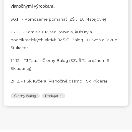
vianočnými výrobkami.
30.11. - Pomôžeme pomáhať (ZŠ J. D. Matejovie)
07.12. - Komisia CR, reg. rozvoja, kultúry a
podnikateľských aktivít (MŠ Č. Balog - Hlavná a Jakub
Štulrajter
14.12. - TJ Tatran Čierny Balog (SZUŠ Talentárium S.
Skladanej)
21.12. - FSk Kýčera (Vianočné pásmo FSk Kýčera)
Čierny Balog
Podujatia