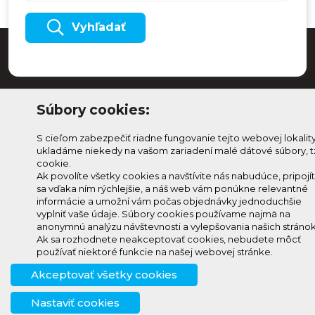
Vyhľadať
Súbory cookies:
S cieľom zabezpečiť riadne fungovanie tejto webovej lokalit
ukladáme niekedy na vašom zariadení malé dátové súbory, t
cookie.
Ak povolíte všetky cookies a navštívite nás nabudúce, pripojí
sa vďaka ním rýchlejšie, a náš web vám ponúkne relevantné
Odoberaj Kam na
Prihlásenie
informácie a umožní vám počas objednávky jednoduchšie
Horehroní
Zmeniť
vyplniť vaše údaje. Súbory cookies používame najmä na
anonymnú analýzu návštevnosti a vylepšovania našich stránok
Prihlás sa na odber a
nastavenie
Ak sa rozhodnete neakceptovať cookies, nebudete môcť
info@knh.sk
dostávaj novinky ako prvý
cookies
používať niektoré funkcie na našej webovej stránke.
+421 903
Akceptovať všetky cookies
294 997
Nastaviť cookies