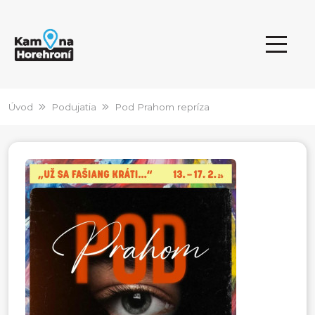
Úvod
Podujatia
Pod Prahom repríza