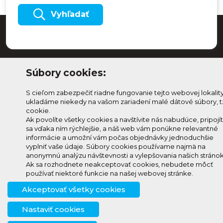
Vyhľadať
Súbory cookies:
S cieľom zabezpečiť riadne fungovanie tejto webovej lokalit
ukladáme niekedy na vašom zariadení malé dátové súbory, t
cookie.
Ak povolíte všetky cookies a navštívite nás nabudúce, pripojí
sa vďaka ním rýchlejšie, a náš web vám ponúkne relevantné
Odoberaj Kam na
Prihlásenie
informácie a umožní vám počas objednávky jednoduchšie
Horehroní
Zmeniť
vyplniť vaše údaje. Súbory cookies používame najmä na
anonymnú analýzu návštevnosti a vylepšovania našich stránok
Prihlás sa na odber a
nastavenie
Ak sa rozhodnete neakceptovať cookies, nebudete môcť
info@knh.sk
dostávaj novinky ako prvý
cookies
používať niektoré funkcie na našej webovej stránke.
+421 903
Akceptovať všetky cookies
294 997
Nastaviť cookies