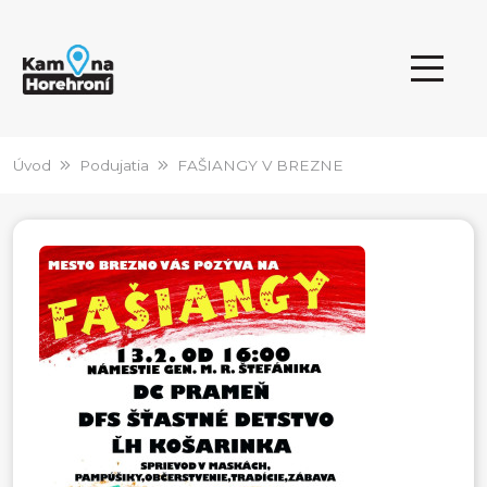
Úvod
Podujatia
FAŠIANGY V BREZNE