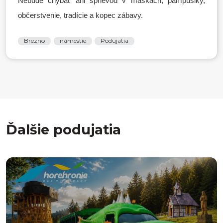
Nebude chýbať ani sprievod v maskách, pampúšiky,
občerstvenie, tradície a kopec zábavy.
Brezno
námestie
Podujatia
Ďalšie podujatia