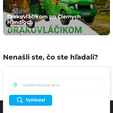
Drakovláčikom po Čiernych
Handľoch
07.08.2026, 09:00
Nenašli ste, čo ste hľadali?
Vyhľadať