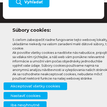
Vyhľadať
Súbory cookies:
S cieľom zabezpečiť riadne fungovanie tejto webovej lokalit
ukladáme niekedy na vašom zariadení malé dátové súbory, t
cookie.
Ak povolíte všetky cookies a navštívite nás nabudúce, pripojí
sa vďaka ním rýchlejšie, a náš web vám ponúkne relevantné
Odoberaj Kam na
Prihlásenie
informácie a umožní vám počas objednávky jednoduchšie
Horehroní
Zmeniť
vyplniť vaše údaje. Súbory cookies používame najmä na
anonymnú analýzu návštevnosti a vylepšovania našich stránok
Prihlás sa na odber a
nastavenie
Ak sa rozhodnete neakceptovať cookies, nebudete môcť
info@knh.sk
dostávaj novinky ako prvý
cookies
používať niektoré funkcie na našej webovej stránke.
+421 903
Akceptovať všetky cookies
294 997
Nastaviť cookies
Iba nevyhnutné