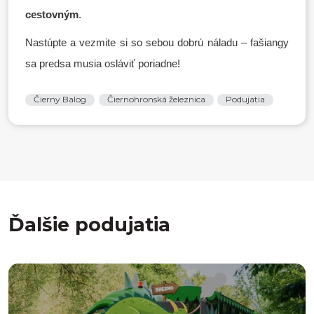
cestovným
.
Nastúpte a vezmite si so sebou dobrú náladu – fašiangy
sa predsa musia osláviť poriadne!
Čierny Balog
Čiernohronská železnica
Podujatia
Ďalšie podujatia