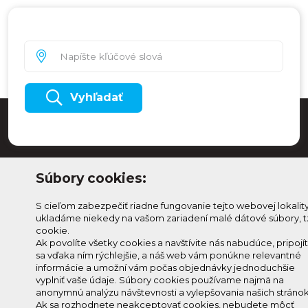
Vyhľadať
Súbory cookies:
S cieľom zabezpečiť riadne fungovanie tejto webovej lokalit
ukladáme niekedy na vašom zariadení malé dátové súbory, t
cookie.
Ak povolíte všetky cookies a navštívite nás nabudúce, pripojí
sa vďaka ním rýchlejšie, a náš web vám ponúkne relevantné
Odoberaj Kam na
Prihlásenie
informácie a umožní vám počas objednávky jednoduchšie
Horehroní
Zmeniť
vyplniť vaše údaje. Súbory cookies používame najmä na
anonymnú analýzu návštevnosti a vylepšovania našich stránok
Prihlás sa na odber a
nastavenie
Ak sa rozhodnete neakceptovať cookies, nebudete môcť