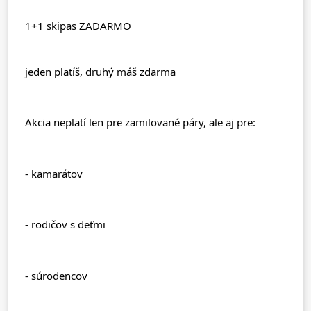
1+1 skipas ZADARMO 
jeden platíš, druhý máš zdarma 
Akcia neplatí len pre zamilované páry
, ale aj pre:
- kamarátov 
- rodičov s deťmi 
- súrodencov 