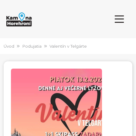
Úvod
Podujatia
Valentín v Telgárte