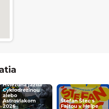
atia
Hviezdna jazda
Cyklodrezinou
alebo
Astrovlakom
Štefan Štec s
2026
Fajtou v Heľpe