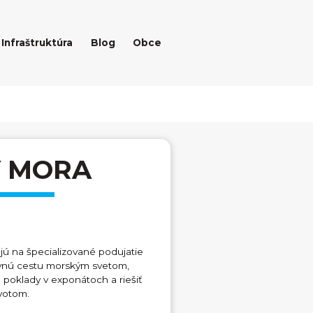
Infraštruktúra
Blog
Obce
Y MORA
jú na špecializované podujatie
javnú cestu morským svetom,
 poklady v exponátoch a riešiť
ivotom.