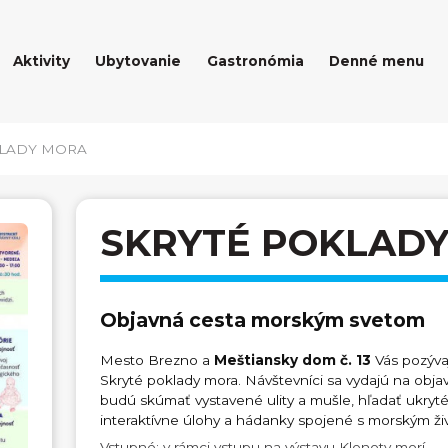
Aktivity
Ubytovanie
Gastronómia
Denné menu
KLADY MORA
SKRYTÉ POKLAD
Objavná cesta morským svetom
Mesto Brezno a
Meštiansky dom č. 13
Vás pozýva
Skryté poklady mora. Návštevníci sa vydajú na ob
budú skúmať vystavené ulity a mušle, hľadať ukryté
interaktívne úlohy a hádanky spojené s morským ž
Vstupné: v rámci vstupu na výstavu Klenoty morí.