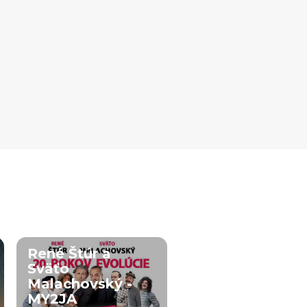
René Štúr a
Sväťo
Malachovský -
MY2JA