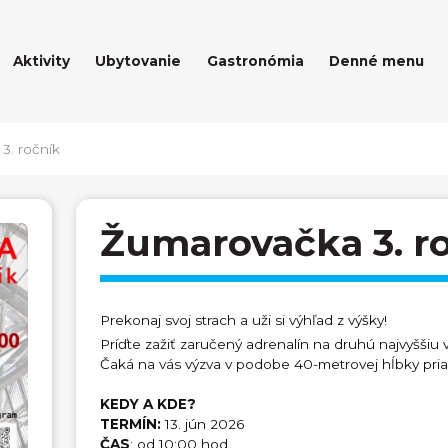
Aktivity
Ubytovanie
Gastronómia
Denné menu
3. ročník
Žumarovačka 3. r
Prekonaj svoj strach a uži si výhľad z výšky!
Príďte zažiť zaručený adrenalín na druhú najvyššiu
Čaká na vás výzva v podobe 40-metrovej hĺbky pri
KEDY A KDE?
TERMÍN:
13. jún 2026
ČAS
: od 10:00 hod.