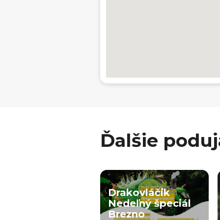
Ďalšie poduj
Drakovláčik
Nedeľný špeciál
Brezno