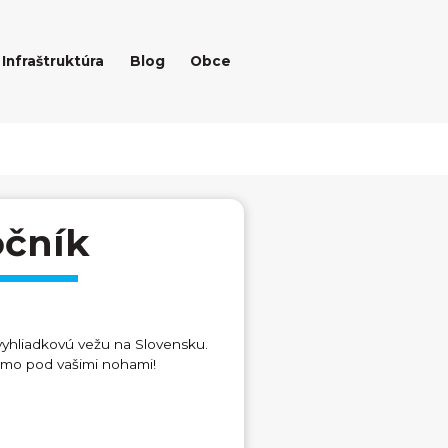
Infraštruktúra
Blog
Obce
očník
 vyhliadkovú vežu na Slovensku.
amo pod vašimi nohami!