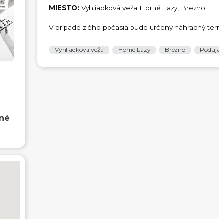
MIESTO:
Vyhliadková veža Horné Lazy, Brezno
V prípade zlého počasia bude určený náhradný ter
Výhliadková veža
Horné Lazy
Brezno
Poduja
rné