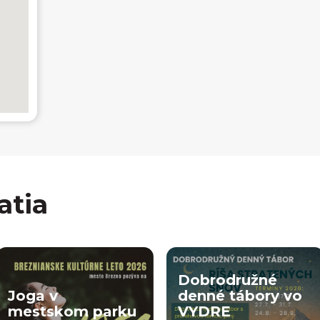
atia
Dobrodružné
Joga v
denné tábory vo
mestskom parku
VYDRE