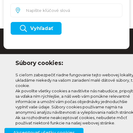
Vyhľadať
Súbory cookies:
S cieľom zabezpečiť riadne fungovanie tejto webovej lokalit
ukladáme niekedy na vašom zariadení malé dátové súbory, t
cookie.
Ak povolíte všetky cookies a navštívite nás nabudúce, pripojí
sa vďaka ním rýchlejšie, a náš web vám ponúkne relevantné
Odoberaj Kam na
Prihlásenie
informácie a umožní vám počas objednávky jednoduchšie
Horehroní
vyplniť vaše údaje. Súbory cookies používame najmä na
Zmeniť
anonymnú analýzu návštevnosti a vylepšovania našich stránok
Prihlás sa na odber a
nastavenie
Ak sa rozhodnete neakceptovať cookies, nebudete môcť
info@knh.sk
dostávaj novinky ako prvý
používať niektoré funkcie na našej webovej stránke.
cookies
+421 903
Akceptovať všetky cookies