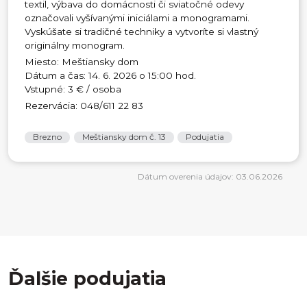
textil, výbava do domácnosti či sviatočné odevy
označovali vyšívanými iniciálami a monogramami.
Vyskúšate si tradičné techniky a vytvoríte si vlastný
originálny monogram.
Miesto: Meštiansky dom
Dátum a čas: 14. 6. 2026 o 15:00 hod.
Vstupné: 3 € / osoba
Rezervácia: 048/611 22 83
Brezno
Meštiansky dom č. 13
Podujatia
Dátum overenia údajov: 03.06.2026
Ďalšie podujatia