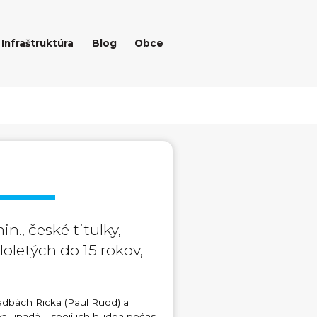
Infraštruktúra
Blog
Obce
., české titulky,
letých do 15 rokov,
adbách Ricka (Paul Rudd) a
va upadá – spojí ich hudba počas