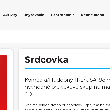
Aktivity
Ubytovanie
Gastronómia
Denné menu
Srdcovka
Komédia/Hudobný, IRL/USA, 98 min
nevhodné pre vekovú skupinu malo
2D
Uvidíme príbeh dvoch hudobníkov – speváka na sv
popovej hviezdy Dannyho (Nick Jonas), ktorých slá