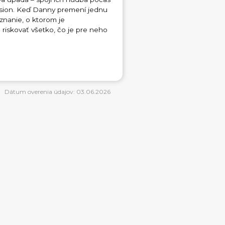
ssion. Keď Danny premení jednu
uznanie, o ktorom je
 riskovať všetko, čo je pre neho
Dátum overenia údajov: 03.06.2026