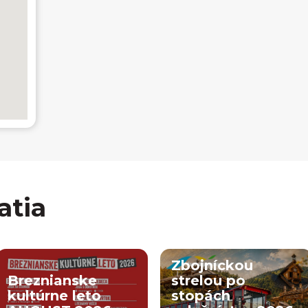
atia
Zbojníckou
Breznianske
strelou po
kultúrne leto
stopách