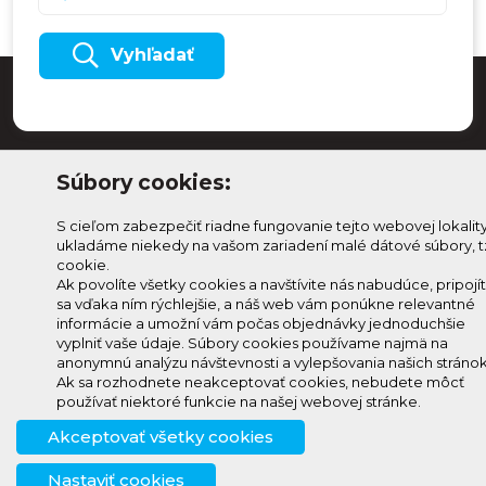
Vyhľadať
Súbory cookies:
S cieľom zabezpečiť riadne fungovanie tejto webovej lokalit
ukladáme niekedy na vašom zariadení malé dátové súbory, t
cookie.
Ak povolíte všetky cookies a navštívite nás nabudúce, pripojí
sa vďaka ním rýchlejšie, a náš web vám ponúkne relevantné
Odoberaj Kam na
Prihlásenie
informácie a umožní vám počas objednávky jednoduchšie
Horehroní
vyplniť vaše údaje. Súbory cookies používame najmä na
Zmeniť
anonymnú analýzu návštevnosti a vylepšovania našich stránok
Prihlás sa na odber a
nastavenie
Ak sa rozhodnete neakceptovať cookies, nebudete môcť
info@knh.sk
dostávaj novinky ako prvý
používať niektoré funkcie na našej webovej stránke.
cookies
+421 903
Akceptovať všetky cookies
294 997
Nastaviť cookies