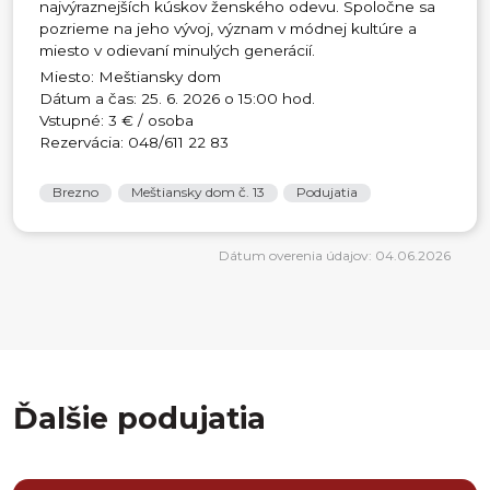
najvýraznejších kúskov ženského odevu. Spoločne sa
pozrieme na jeho vývoj, význam v módnej kultúre a
miesto v odievaní minulých generácií.
Miesto: Meštiansky dom
Dátum a čas: 25. 6. 2026 o 15:00 hod.
Vstupné: 3 € / osoba
Rezervácia: 048/611 22 83
Brezno
Meštiansky dom č. 13
Podujatia
Dátum overenia údajov: 04.06.2026
Ďalšie podujatia