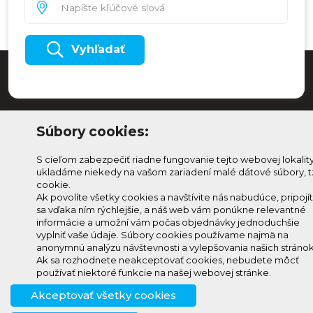
Vyhľadať
Súbory cookies:
S cieľom zabezpečiť riadne fungovanie tejto webovej lokalit
ukladáme niekedy na vašom zariadení malé dátové súbory, t
cookie.
Ak povolíte všetky cookies a navštívite nás nabudúce, pripojí
sa vďaka ním rýchlejšie, a náš web vám ponúkne relevantné
Odoberaj Kam na
Prihlásenie
informácie a umožní vám počas objednávky jednoduchšie
Horehroní
vyplniť vaše údaje. Súbory cookies používame najmä na
Zmeniť
anonymnú analýzu návštevnosti a vylepšovania našich stránok
Prihlás sa na odber a
nastavenie
Ak sa rozhodnete neakceptovať cookies, nebudete môcť
info@knh.sk
dostávaj novinky ako prvý
používať niektoré funkcie na našej webovej stránke.
cookies
+421 903
Akceptovať všetky cookies
294 997