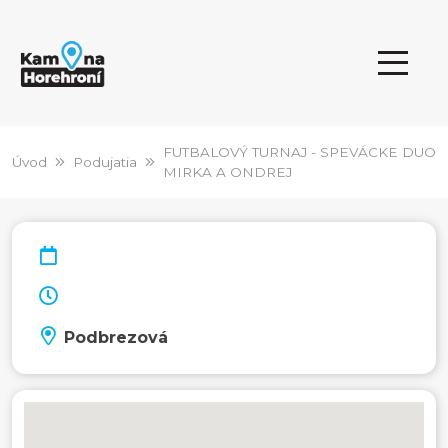
FUTBALOVÝ TURNAJ - SPEVÁCKE DUO
Úvod
Podujatia
MIRKA A ONDREJ
Podbrezová