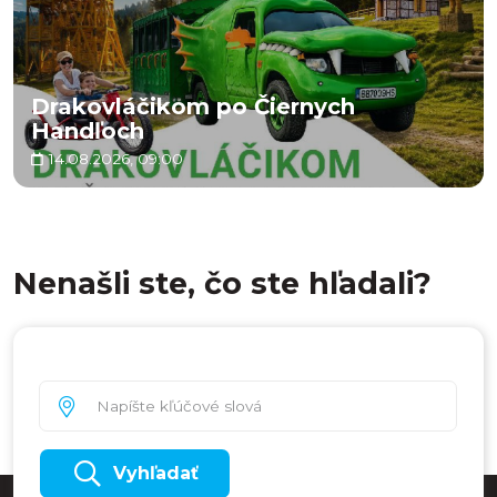
Drakovláčikom po Čiernych
Handľoch
14.08.2026, 09:00
Nenašli ste, čo ste hľadali?
Vyhľadať