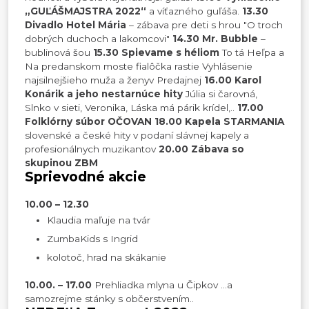
„GUĽÁŠMAJSTRA 2022“
a víťazného guľáša.
13.30
Divadlo Hotel Mária
– zábava pre deti s hrou "O troch
dobrých duchoch a lakomcovi"
14.30 Mr. Bubble
–
bublinová šou
15.30 Spievame s héliom
To tá Heľpa a
Na predanskom moste fialôčka rastie Vyhlásenie
najsilnejšieho muža a ženyv Predajnej
16.00 Karol
Konárik a jeho nestarnúce hity
Júlia si čarovná,
Slnko v sieti, Veronika, Láska má párik krídel,..
17.00
Folklórny súbor OČOVAN
18.00 Kapela STARMANIA
slovenské a české hity v podaní slávnej kapely a
profesionálnych muzikantov
20.00 Zábava so
skupinou ZBM
Sprievodné akcie
10.00 – 12.30
Klaudia maľuje na tvár
ZumbaKids s Ingrid
kolotoč, hrad na skákanie
10.00. – 17.00
Prehliadka mlyna u Čipkov ...a
samozrejme stánky s občerstvením..