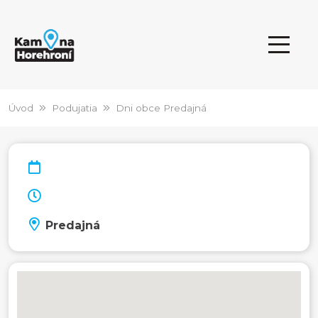
Úvod
Podujatia
Dni obce Predajná
Predajná