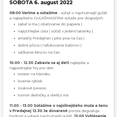
SOBOTA 6. august 2022
08:00 Varíme a súťažíme
- súťaž o najchutnejší guľáš
a najlepšieho GUĽÁŠMAJSTRA súťaže pre dospelých:
zabaľ si ma ( obaľovanie do papiera )
najrýchlejšie ústa ( súťaž v jedení tatranky )
smädný Predajňan ( pitie piva na čas )
dobré pľúca ( nafukovanie balónov )
zatĺkanie klincov na čas
10.00 - 12.30 Zabavia sa aj deti
najlepšie a
najpestrejšie hry pre deti:
twister na trávniku
lovenie rybiek
zvukové pexeso
tvorivé dielničky a všeličo iné
11.00 - 13.00 Súťažíme o najsilnejšieho muža a ženu
v Predajnej
12.30 Je dovarené
porota degustuje,
hodnotí a vyberá najchutnejší guľáš.
13.00 Vyhlásenie