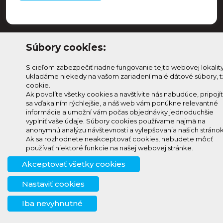
Súbory cookies:
S cieľom zabezpečiť riadne fungovanie tejto webovej lokalit
ukladáme niekedy na vašom zariadení malé dátové súbory, t
cookie.
Ak povolíte všetky cookies a navštívite nás nabudúce, pripojí
sa vďaka ním rýchlejšie, a náš web vám ponúkne relevantné
Odoberaj Kam na
Prihlásenie
informácie a umožní vám počas objednávky jednoduchšie
Horehroní
vyplniť vaše údaje. Súbory cookies používame najmä na
Zmeniť
anonymnú analýzu návštevnosti a vylepšovania našich stránok
Prihlás sa na odber a
nastavenie
Ak sa rozhodnete neakceptovať cookies, nebudete môcť
info@knh.sk
dostávaj novinky ako prvý
používať niektoré funkcie na našej webovej stránke.
cookies
+421 903
Akceptovať všetky cookies
294 997
Nastaviť cookies
Iba nevyhnutné
© 2024 - 2026, created by
creative solution