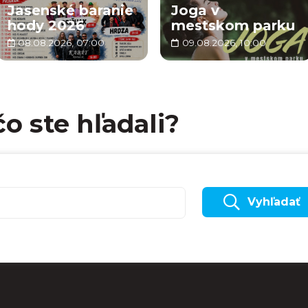
Jasenské baranie
Joga v
hody 2026
mestskom parku
08.08.2026, 07:00
09.08.2026, 10:00
čo ste hľadali?
Vyhľadať