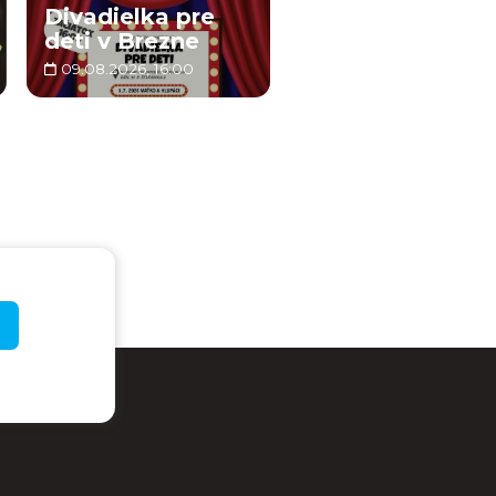
Divadielka pre
deti v Brezne
09.08.2026, 16:00