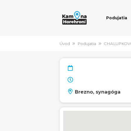
Podujatia
Úvod
Podujatia
CHALUPKOVO
Brezno, synagóga