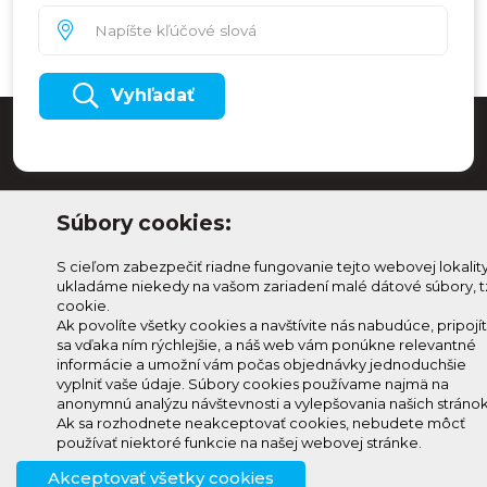
Vyhľadať
Súbory cookies:
S cieľom zabezpečiť riadne fungovanie tejto webovej lokalit
ukladáme niekedy na vašom zariadení malé dátové súbory, t
cookie.
Ak povolíte všetky cookies a navštívite nás nabudúce, pripojí
sa vďaka ním rýchlejšie, a náš web vám ponúkne relevantné
Odoberaj Kam na
Prihlásenie
informácie a umožní vám počas objednávky jednoduchšie
Horehroní
Zmeniť
vyplniť vaše údaje. Súbory cookies používame najmä na
anonymnú analýzu návštevnosti a vylepšovania našich stránok
Prihlás sa na odber a
nastavenie
Ak sa rozhodnete neakceptovať cookies, nebudete môcť
info@knh.sk
dostávaj novinky ako prvý
cookies
používať niektoré funkcie na našej webovej stránke.
+421 903
Akceptovať všetky cookies
294 997