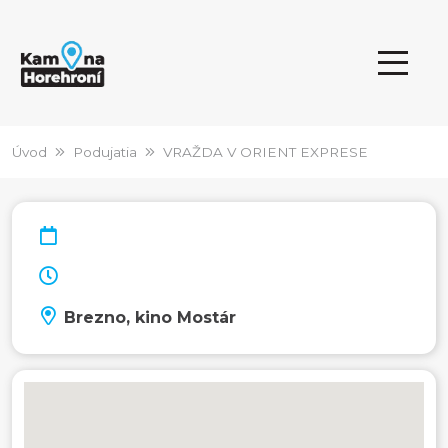
Úvod
Podujatia
VRAŽDA V ORIENT EXPRESE
Brezno, kino Mostár