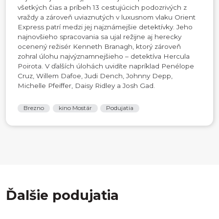
všetkých čias a príbeh 13 cestujúcich podozrivých z
vraždy a zároveň uviaznutých v luxusnom vlaku Orient
Express patrí medzi jej najznámejšie detektívky. Jeho
najnovšieho spracovania sa ujal režijne aj herecky
ocenený režisér Kenneth Branagh, ktorý zároveň
zohral úlohu najvýznamnejšieho – detektíva Hercula
Poirota. V ďalších úlohách uvidíte napríklad Penélope
Cruz, Willem Dafoe, Judi Dench, Johnny Depp,
Michelle Pfeiffer, Daisy Ridley a Josh Gad.
Brezno
kino Mostár
Podujatia
Ďalšie podujatia