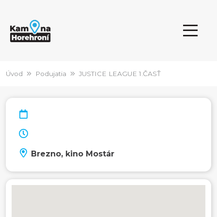
Úvod
Podujatia
JUSTICE LEAGUE 1.ČASŤ
Brezno, kino Mostár