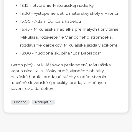
13:15 - otvorenie Mikulášskej nádielky
13:30 - vystúpenie detí z materskej školy v Hronci
15:00 - Adam Ďurica s kapelou
16:45 - Mikulášska nádielka pre malých ( privítanie
Mikuláša, rozsvietenie Vianočného stromčeka,
rozdávanie darčekov, Mikulášska jazda vláčikom)
18:00 - hudobná skupina "Los Babracos"
Batoh plný - Mikulášskych prekvapení, Mikulášska
kapustnica, Mikulášsky punč, vianočné oblátky,
hasičská haruľa, predajné stánky s občerstvením,
tradičné slovenské špeciality, predaj vianočných
suvenírov a darčekov
Hronec
Podujatia