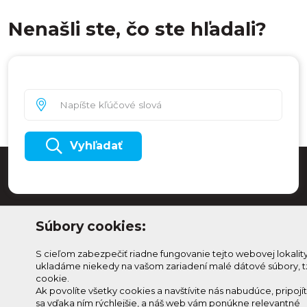
Nenašli ste, čo ste hľadali?
Vyhľadať
Súbory cookies:
S cieľom zabezpečiť riadne fungovanie tejto webovej lokalit
ukladáme niekedy na vašom zariadení malé dátové súbory, t
cookie.
Ak povolíte všetky cookies a navštívite nás nabudúce, pripojí
sa vďaka ním rýchlejšie, a náš web vám ponúkne relevantné
Odoberaj Kam na