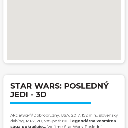
STAR WARS: POSLEDNÝ
JEDI - 3D
Akcia/Sci-fi/Dobrodružný, USA, 2017, 152 min., slovenský
dabing, MP7, 2D, vstupné: 6€.
Legend
árna vesmírna
sága pokra
čuje...
Vo filme Star Wars: Poslední