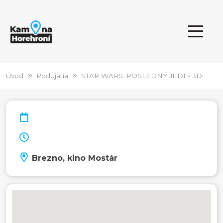
Úvod
Podujatia
STAR WARS: POSLEDNÝ JEDI - 3D
Brezno, kino Mostár