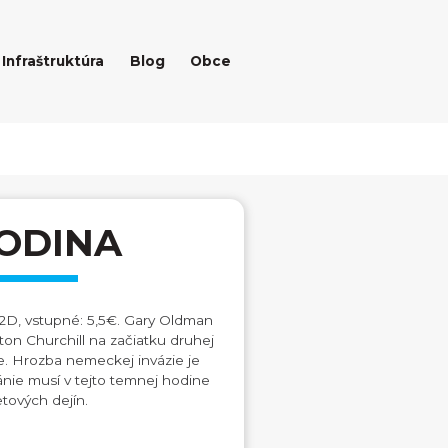
Infraštruktúra
Blog
Obce
ODINA
, 2D, vstupné: 5,5€. Gary Oldman
ton Churchill na začiatku druhej
e. Hrozba nemeckej invázie je
ánie musí v tejto temnej hodine
tových dejín.