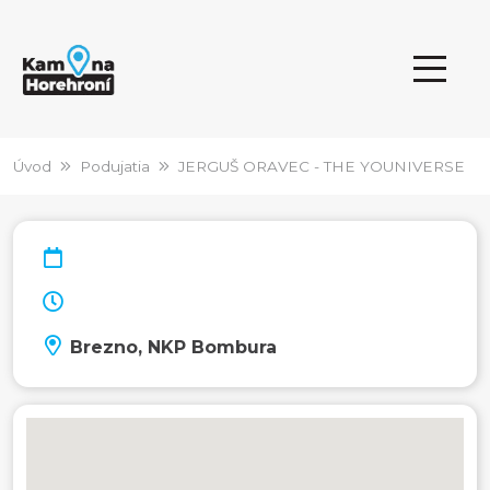
Úvod
Podujatia
JERGUŠ ORAVEC - THE YOUNIVERSE
Brezno, NKP Bombura