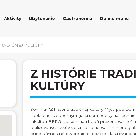
Aktivity
Ubytovanie
Gastronómia
Denné menu
TRADIČNEJ KULTÚRY
Z HISTÓRIE TRAD
KULTÚRY
Seminár "Z histórie tradičnej kultúry Mýta pod Ďum
spolupráci s odborným garantom podujatia Technick
fakultou BERG Na seminári budú prezentované čia
realizovaných v súvislosti so spracovaním monogra
bude slávnostné otvorenie expozície: Ilustrovaná hi