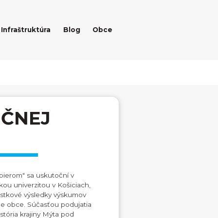
Infraštruktúra
Blog
Obce
IČNEJ
bierom" sa uskutoční v
ou univerzitou v Košiciach,
stkové výsledky výskumov
fie obce. Súčasťou podujatia
stória krajiny Mýta pod