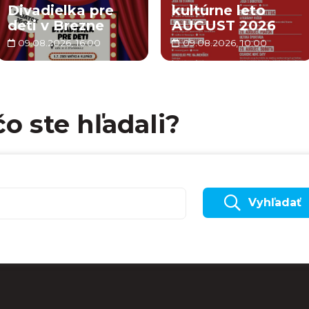
Divadielka pre
kultúrne leto
deti v Brezne
AUGUST 2026
09.08.2026, 16:00
09.08.2026, 10:00
čo ste hľadali?
Vyhľadať