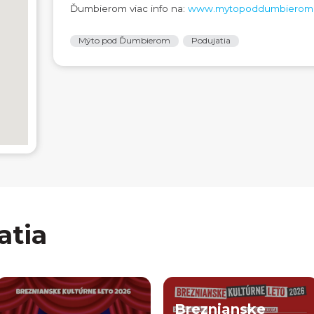
Ďumbierom viac info na:
www.mytopoddumbierom.
Mýto pod Ďumbierom
Podujatia
atia
Breznianske