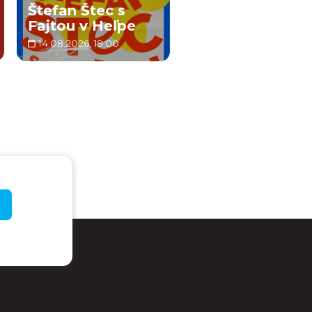
Štefan Štec s
Fajtou v Heľpe
14.08.2026, 19:00