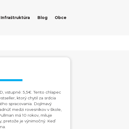
Infraštruktúra
Blog
Obce
2D, vstupné: 5,5€. Tento chlapec
eller, ktorý chytil za srdcia
vého spracovania. Dojímavý
adnúť medzi rovesníkov v škole,
 Pullman má 10 rokov, miluje
ly, pretože je výnimočný. Keď
ána.