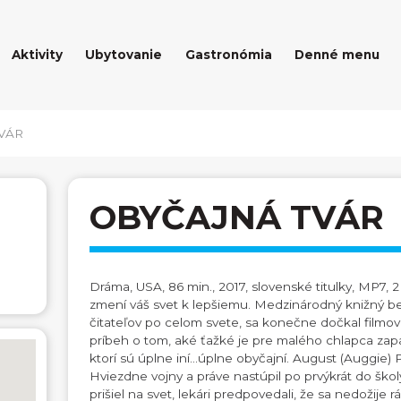
Aktivity
Ubytovanie
Gastronómia
Denné menu
VÁR
OBYČAJNÁ TVÁR
Dráma, USA, 86 min., 2017, slovenské titulky, MP7, 
zmení váš svet k lepšiemu. Medzinárodný knižný bests
čitateľov po celom svete, sa konečne dočkal filmo
príbeh o tom, aké ťažké je pre malého chlapca zap
ktorí sú úplne iní...úplne obyčajní. August (Auggie)
Hviezdne vojny a práve nastúpil po prvýkrát do ško
prišiel na svet, lekári predpovedali, že sa nedožije r