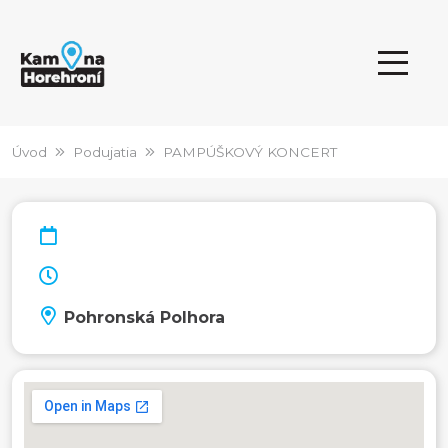
Úvod
Podujatia
PAMPÚŠKOVÝ KONCERT
Pohronská Polhora