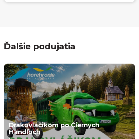
Ďalšie podujatia
Drakovláčikom po Čiernych
Handľoch