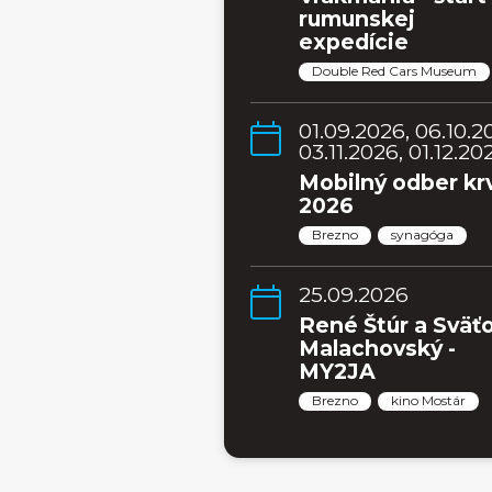
rumunskej
expedície
Double Red Cars Museum
01.09.2026, 06.10.2
03.11.2026, 01.12.20
Mobilný odber kr
2026
Brezno
synagóga
25.09.2026
René Štúr a Sväť
Malachovský -
MY2JA
Brezno
kino Mostár