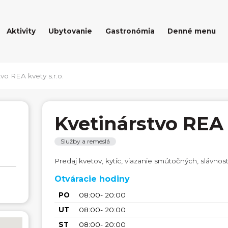
Aktivity
Ubytovanie
Gastronómia
Denné menu
vo REA kvety s.r.o.
Kvetinárstvo REA k
Služby a remeslá
Predaj kvetov, kytíc, viazanie smútočných, slávnos
Otváracie hodiny
PO
08:00- 20:00
UT
08:00- 20:00
ST
08:00- 20:00