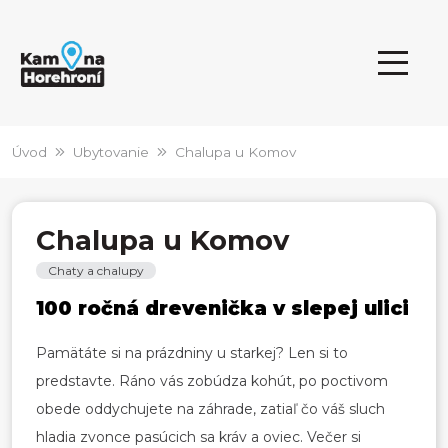
Úvod
Ubytovanie
Chalupa u Komov
Chalupa u Komov
Chaty a chalupy
100 ročná drevenička v slepej ulici
Pamätáte si na prázdniny u starkej? Len si to
predstavte. Ráno vás zobúdza kohút, po poctivom
obede oddychujete na záhrade, zatiaľ čo váš sluch
hladia zvonce pasúcich sa kráv a oviec. Večer si