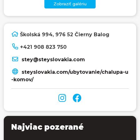
Zobraziť galériu
Školská 994, 976 52 Čierny Balog
+421 908 823 750
stey@steyslovakia.com
steyslovakia.com/ubytovanie/chalupa-u
-komov/
Najviac pozerané