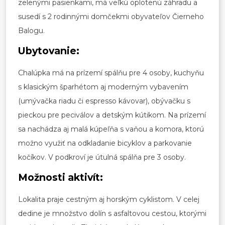
zelenými pasienkami, má veľkú oplotenú záhradu a
susedí s 2 rodinnými domčekmi obyvateľov Čierneho
Balogu.
Ubytovanie:
Chalúpka má na prízemí spálňu pre 4 osoby, kuchyňu
s klasickým šparhétom aj moderným vybavením
(umývačka riadu či espresso kávovar), obývačku s
pieckou pre peciválov a detským kútikom. Na prízemí
sa nachádza aj malá kúpeľňa s vaňou a komora, ktorú
možno využiť na odkladanie bicyklov a parkovanie
kočíkov. V podkroví je útulná spálňa pre 3 osoby.
Možnosti aktivít:
Lokalita praje cestným aj horským cyklistom. V celej
dedine je množstvo dolín s asfaltovou cestou, ktorými