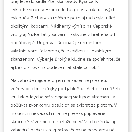
prejdete do sedla Zbojská, osady Kysuca, k
cyklodrezinám v Hronci. Je tu aj dostatok trailových
cyklotrás. Z chaty sa môžete pešo aj na bicykli túlať
okolitými kopcami. Nádherný výhľad na Veporské
vrchy aj Nízke Tatry sa vám naskytne z hrebeňa od
Kabátovej či Ungrova. Dedina žije remeslom,
salašníctvom, folklórom, železničkou aj lesníckym
skanzenom. Výber je široký a kľudne sa spoľahnite, že
aj bez plánovania budete mať stále čo robiť.
Na záhrade nájdete príjemné zázemie pre deti,
večery pri ohni, raňajky pod jabloňou. Alebo tu môžete
len tak oddychovať v hojdacej sieti pod stromami a
počúvať zvonkohru pasúcich sa zvierat za plotom. V
horúcich mesiacoch máme pre vás pripravené
skromné zázemie pre rozloženie vášho bazénika aj
záhradnú hadicu s rozprašovačom na bezstarostné