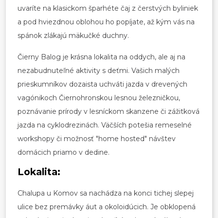
uvaríte na klasickom šparhéte čaj z čerstvých byliniek
a pod hviezdnou oblohou ho popíjate, až kým vás na
spánok zlákajú mäkučké duchny.
Čierny Balog je krásna lokalita na oddych, ale aj na
nezabudnuteľné aktivity s deťmi. Vašich malých
prieskumníkov dozaista uchváti jazda v drevených
vagónikoch Čiernohronskou lesnou železničkou,
poznávanie prírody v lesníckom skanzene či zážitková
jazda na cyklodrezinách. Väčších potešia remeselné
workshopy či možnosť "home hosted" návštev
domácich priamo v dedine.
Lokalita:
Chalupa u Komov sa nachádza na konci tichej slepej
ulice bez premávky áut a okoloidúcich. Je obklopená