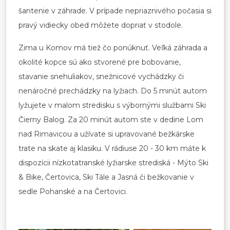
šantenie v záhrade. V prípade nepriaznivého počasia si
pravý vidiecky obed môžete dopriať v stodole.
Zima u Komov má tiež čo ponúknuť. Veľká záhrada a
okolité kopce sú ako stvorené pre bobovanie,
stavanie snehuliakov, snežnicové vychádzky či
nenáročné prechádzky na lyžiach. Do 5 minút autom
lyžujete v malom stredisku s výbornými službami Ski
Čierny Balog. Za 20 minút autom ste v dedine Lom
nad Rimavicou a užívate si upravované bežkárske
trate na skate aj klasiku. V rádiuse 20 - 30 km máte k
dispozícii nízkotatranské lyžiarske strediská - Mýto Ski
& Bike, Čertovica, Ski Tále a Jasná či bežkovanie v
sedle Pohanské a na Čertovici.