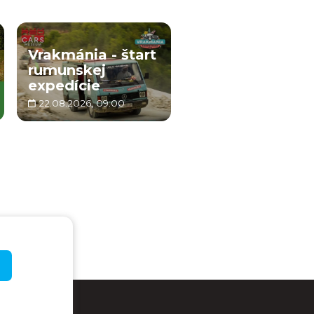
Vrakmánia - štart
rumunskej
expedície
22.08.2026, 09:00