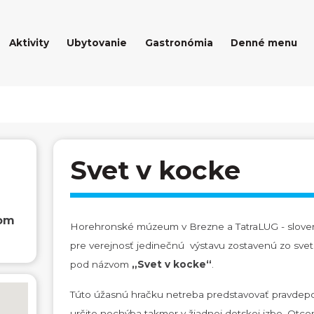
Aktivity
Ubytovanie
Gastronómia
Denné menu
Svet v kocke
dom
Horehronské múzeum v Brezne a TatraLUG - sloven
pre verejnosť jedinečnú výstavu zostavenú zo sv
pod názvom
„Svet v kocke“
.
Túto úžasnú hračku netreba predstavovať pravde
určite nechýba takmer v žiadnej detskej izbe. Otco