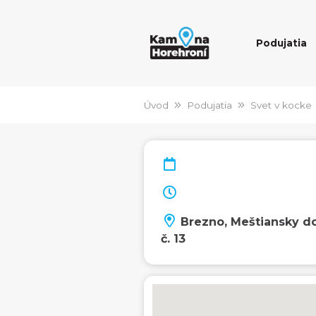
Podujatia
Úvod
Podujatia
Svet v kocke
Brezno, Meštiansky 
č. 13