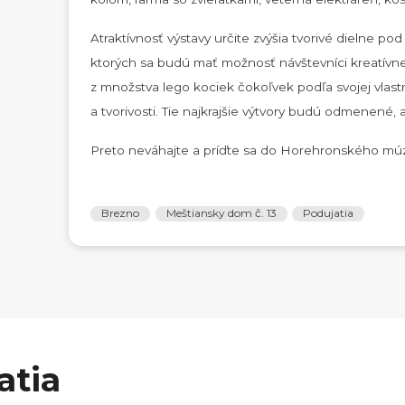
Atraktívnosť výstavy určite zvýšia tvorivé dielne p
ktorých sa budú mať možnosť návštevníci kreatívne r
z množstva lego kociek čokoľvek podľa svojej vlastne
a tvorivosti. Tie najkrajšie výtvory budú odmenené
Preto neváhajte a príďte sa do Horehronského múz
Brezno
Meštiansky dom č. 13
Podujatia
atia