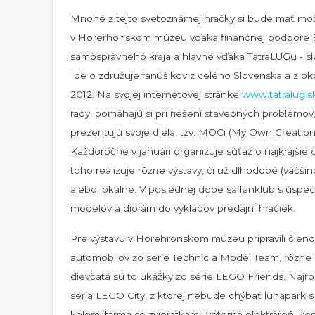
Mnohé z tejto svetoznámej hračky si bude mať mož
v Horerhonskom múzeu vďaka finančnej podpore 
samosprávneho kraja a hlavne vďaka TatraLUGu -
Ide o združuje fanúšikov z celého Slovenska a z okol
2012. Na svojej internetovej stránke
www.tatralug.s
rady, pomáhajú si pri riešení stavebných problémov,
prezentujú svoje diela, tzv. MOCi (My Own Creation 
Každoročne v januári organizuje súťaž o najkrajšie 
toho realizuje rôzne výstavy, či už dlhodobé (väčši
alebo lokálne. V poslednej dobe sa fanklub s úspe
modelov a diorám do výkladov predajní hračiek.
Pre výstavu v Horehronskom múzeu pripravili člen
automobilov zo série Technic a Model Team, rôzne s
dievčatá sú to ukážky zo série LEGO Friends. Najr
séria LEGO City, z ktorej nebude chýbať lunapark 
kolom, farma so zvieratkami, veterná elektráreň, kos