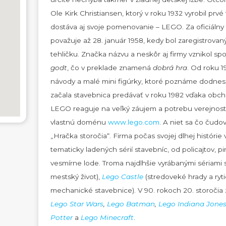
Ole Kirk Christiansen, ktorý v roku 1932 vyrobil prvé
dostáva aj svoje pomenovanie – LEGO. Za oficiálny z
považuje až 28. január 1958, kedy bol zaregistrov
tehličku. Značka názvu a neskôr aj firmy vznikol s
godt
, čo v preklade znamená
dobrá hra
. Od roku 
návody a malé mini figúrky, ktoré poznáme dodnes, 
začala stavebnica predávať v roku 1982 vďaka ob
LEGO reaguje na veľký záujem a potrebu verejnosti 
vlastnú doménu
www.lego.com
. A niet sa čo čudov
„Hračka storočia“. Firma počas svojej dlhej histórie
tematicky ladených sérií stavebníc, od policajtov, pir
vesmírne lode. Troma najdlhšie vyrábanými sériami
mestský život),
Lego Castle
(stredoveké hrady a ryti
mechanické stavebnice). V 90. rokoch 20. storočia z
Lego Star Wars
,
Lego Batman
,
Lego Indiana Jone
Potter
a
Lego Minecraft
.