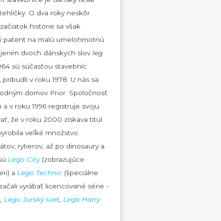
 tehličky. O dva roky neskôr
ačiatok histórie sa však
aný patent na malú umelohmotnú
pojením dvoch dánskych slov
leg
1964 sú súčasťou stavebníc
pribudli v roku 1978. U nás sa
chodným domov Prior. Spoločnosť
a v roku 1996 registruje svoju
ať, že v roku 2000 získava titul
 vyrobila veľké množstvo
átov, rytierov, až po dinosaury a
 sú
Lego City
(zobrazujúce
eri) a
Lego Technic
(špeciálne
ačali vyrábať licencované série -
s
,
Lego Jurský svet
,
Lego Harry