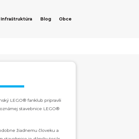
Infraštruktúra
Blog
Obce
ský LEGO® fanklub pripravili
etoznámej stavebnice LEGO®
podobne žiadnemu človeku a
m stavebnice je dánsky tesár