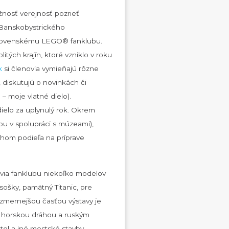
nosť verejnosť pozrieť
Banskobystrického
 slovenskému LEGO® fanklubu.
itých krajín, ktoré vzniklo v roku
k
si členovia vymieňajú rôzne
 diskutujú o novinkách či
– moje vlatné dielo).
dielo za uplynulý rok. Okrem
nou v spolupráci s múzeami),
chom podieľa na príprave
ovia fanklubu niekoľko modelov
ošky, pamätný Titanic, pre
ozmernejšou časťou výstavy je
s horskou dráhou a ruským
tol a iné mestské stavby.