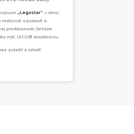
od názvom
„Legostar“
, v rámci
ealizovať a postaviť si
j predstavivosti, fantázie
, ako ináč LEGO® stavebnicou.
ea potešiť a zahrať!