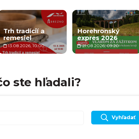
Trh tradícií a
Horehronský
remesiel
expres 2026
13.08.2026, 10:00
21.08.2026, 09:20
čo ste hľadali?
Vyhľadať