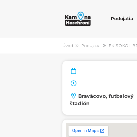
Podujatia
Úvod
Podujatia
FK SOKOL B
Braväcovo, futbalový
štadión