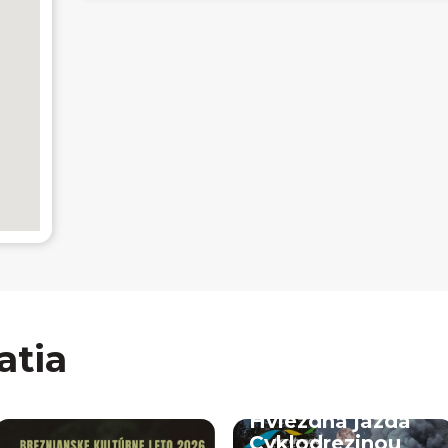
atia
Hviezdna jazda
Cyklodrezinou