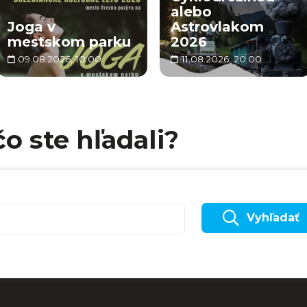
alebo
Joga v
Astrovlakom
mestskom parku
2026
09.08.2026, 10:00
11.08.2026, 20:00
čo ste hľadali?
Vyhľadať