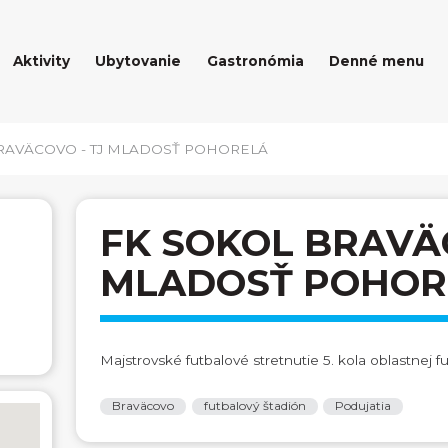
Aktivity
Ubytovanie
Gastronómia
Denné menu
RAVÄCOVO - TJ MLADOSŤ POHORELÁ
FK SOKOL BRAVÄC
MLADOSŤ POHOR
Majstrovské futbalové stretnutie 5. kola oblastnej f
Braväcovo
futbalový štadión
Podujatia