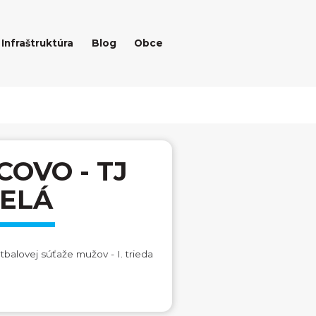
Infraštruktúra
Blog
Obce
OVO - TJ
ELÁ
utbalovej súťaže mužov - I. trieda